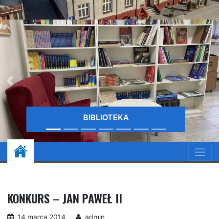
OTEKA
BIB
KONKURS – JAN PAWEŁ II
14 marca 2014
admin