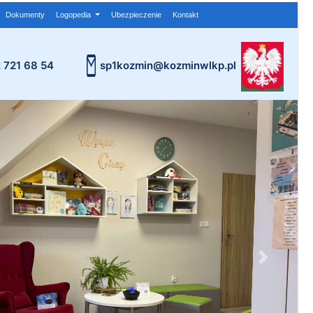
Dokumenty
Logopedia
Ubezpieczenie
Kontakt
2 721 68 54
sp1kozmin@kozminwlkp.pl