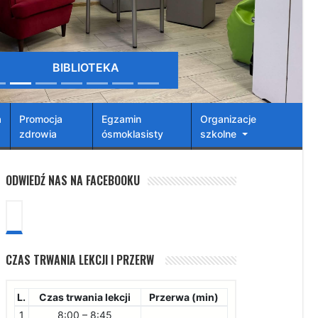
BIBLIOTEKA
a
Promocja
Egzamin
Organizacje
zdrowia
ósmoklasisty
szkolne
ODWIEDŹ NAS NA FACEBOOKU
CZAS TRWANIA LEKCJI I PRZERW
L.
Czas trwania lekcji
Przerwa (min)
1
8:00 – 8:45