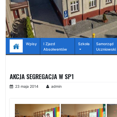
Wpisy
I Zjazd
Szkoła
Samorząd
Absolwentów
Uczniowski
AKCJA SEGREGACJA W SP1
23 maja 2014
admin