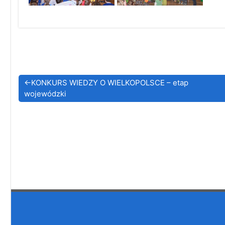
Nawigacja
KONKURS WIEDZY O WIELKOPOLSCE – etap
wpisu
wojewódzki