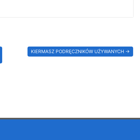
KIERMASZ PODRĘCZNIKÓW UŻYWANYCH