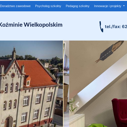
Doradztwo zawodowe
Psycholog szkolny
Pedagog szkolny
Innowacje i projekty
tel./fax: 6