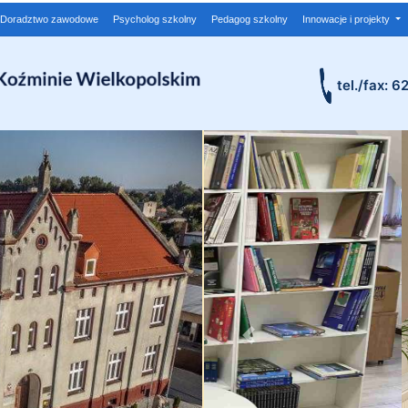
Doradztwo zawodowe
Psycholog szkolny
Pedagog szkolny
Innowacje i projekty
tel./fax: 6