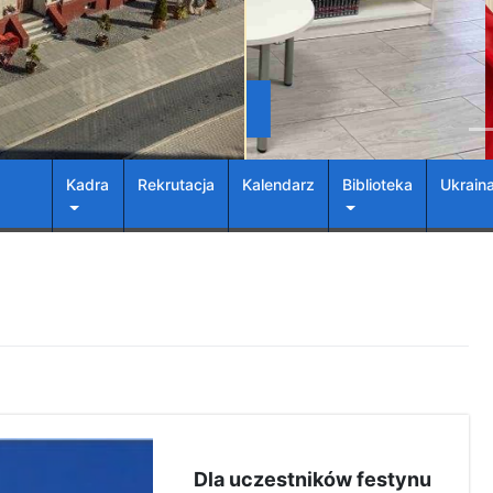
Kadra
Rekrutacja
Kalendarz
Biblioteka
Ukrain
Dla uczestników festynu