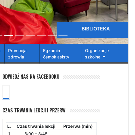
BIBLIOTEKA
a
Promocja
Egzamin
Organizacje
zdrowia
ósmoklasisty
szkolne
ODWIEDŹ NAS NA FACEBOOKU
CZAS TRWANIA LEKCJI I PRZERW
L.
Czas trwania lekcji
Przerwa (min)
1
8:00 – 8:45