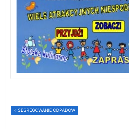
Nawigacja
SEGREGOWANIE ODPADÓW
wpisu