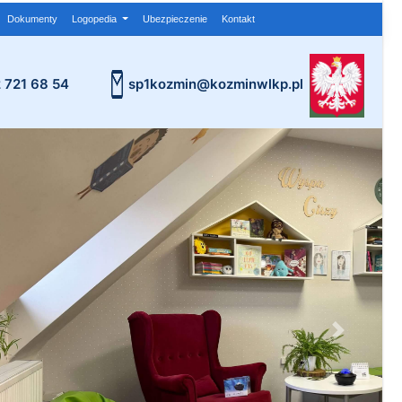
Dokumenty
Logopedia
Ubezpieczenie
Kontakt
2 721 68 54
sp1kozmin@kozminwlkp.pl