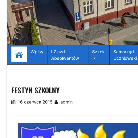
Wpisy
I Zjazd
Szkoła
Samorząd
Absolwentów
Uczniowski
FESTYN SZKOLNY
16 czerwca 2015
admin