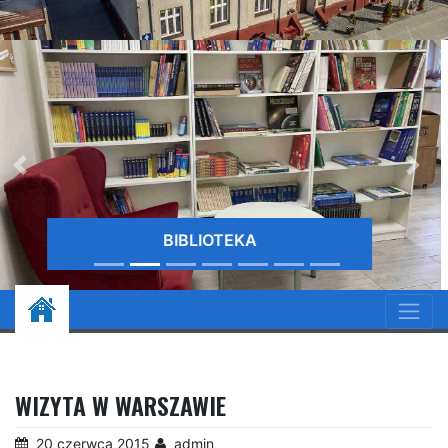
EKA
BIBLIO
WIZYTA W WARSZAWIE
20 czerwca 2015
admin