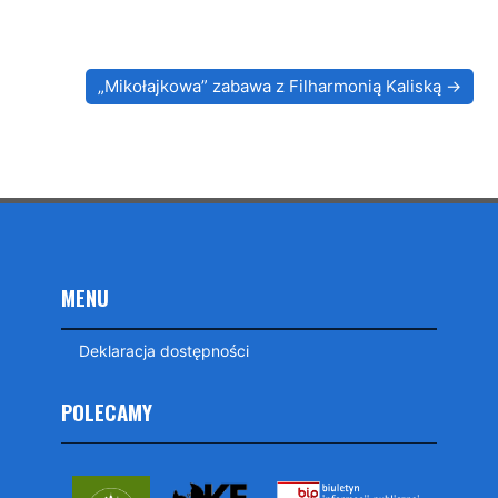
„Mikołajkowa” zabawa z Filharmonią Kaliską
MENU
Deklaracja dostępności
POLECAMY