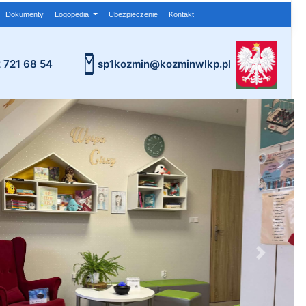
Dokumenty
Logopedia
Ubezpieczenie
Kontakt
2 721 68 54
sp1kozmin@kozminwlkp.pl