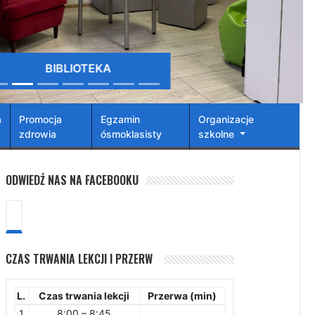
BIBLIOTEKA
a
Promocja
Egzamin
Organizacje
zdrowia
ósmoklasisty
szkolne
ODWIEDŹ NAS NA FACEBOOKU
CZAS TRWANIA LEKCJI I PRZERW
L.
Czas trwania lekcji
Przerwa (min)
1
8:00 – 8:45