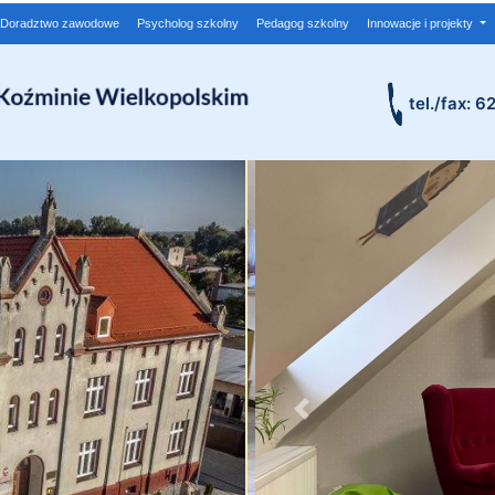
Doradztwo zawodowe
Psycholog szkolny
Pedagog szkolny
Innowacje i projekty
tel./fax: 6