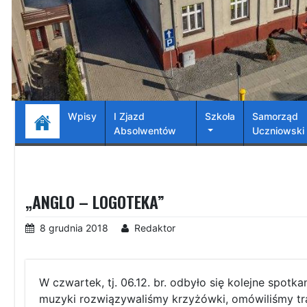
Wpisy
I Zjazd
Szkoła
Samorząd
Absolwentów
Uczniowski
„ANGLO – LOGOTEKA”
8 grudnia 2018
Redaktor
W czwartek, tj. 06.12. br. odbyło się kolejne spotk
muzyki rozwiązywaliśmy krzyżówki, omówiliśmy tra