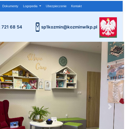
Dokumenty
Logopedia
Ubezpieczenie
Kontakt
2 721 68 54
sp1kozmin@kozminwlkp.pl