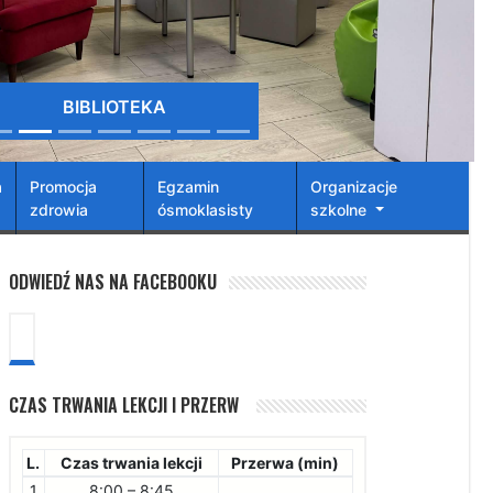
BIBLIOTEKA
a
Promocja
Egzamin
Organizacje
zdrowia
ósmoklasisty
szkolne
ODWIEDŹ NAS NA FACEBOOKU
CZAS TRWANIA LEKCJI I PRZERW
L.
Czas trwania lekcji
Przerwa (min)
1
8:00 – 8:45