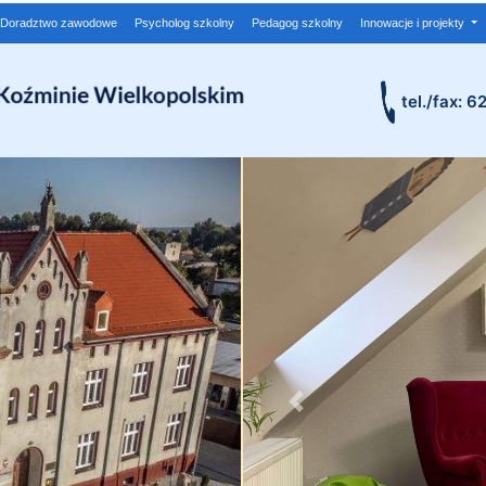
Doradztwo zawodowe
Psycholog szkolny
Pedagog szkolny
Innowacje i projekty
tel./fax: 6