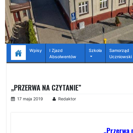
Wpisy
I Zjazd
Szkoła
Samorząd
Absolwentów
Uczniowski
„PRZERWA NA CZYTANIE”
17 maja 2019
Redaktor
„Przerwa 