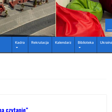
Kadra
Rekrutacja
Kalendarz
Biblioteka
Ukrain
na czytanie”