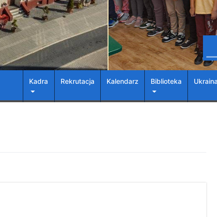
Kadra
Rekrutacja
Kalendarz
Biblioteka
Ukrain