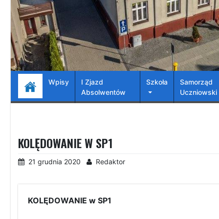
Wpisy
I Zjazd
Szkoła
Samorząd
Absolwentów
Uczniowski
KOLĘDOWANIE W SP1
21 grudnia 2020
Redaktor
KOLĘDOWANIE w SP1