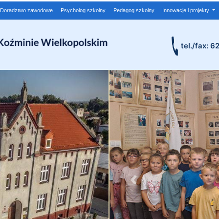
Doradztwo zawodowe
Psycholog szkolny
Pedagog szkolny
Innowacje i projekty
tel./fax: 6