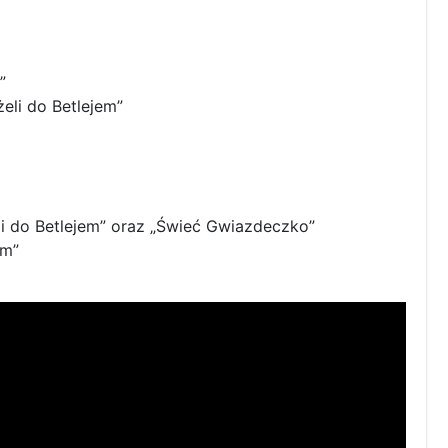
”
eli do Betlejem”
li do Betlejem” oraz „Świeć Gwiazdeczko”
em”