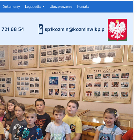
Dokumenty
Logopedia
Ubezpieczenie
Kontakt
2 721 68 54
sp1kozmin@kozminwlkp.pl