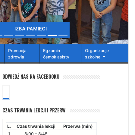
IZBA PAMIĘCI
a
Promocja
Egzamin
Organizacje
zdrowia
ósmoklasisty
szkolne
ODWIEDŹ NAS NA FACEBOOKU
CZAS TRWANIA LEKCJI I PRZERW
L.
Czas trwania lekcji
Przerwa (min)
1
8:00 – 8:45