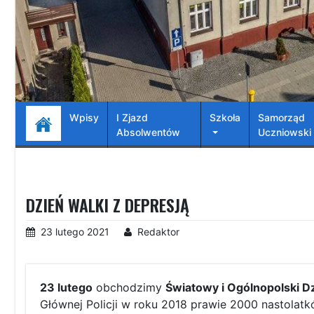
Wpisy
I Zjazd
Szkoła
Samorząd
Absolwentów
Uczniowski
DZIEŃ WALKI Z DEPRESJĄ
23 lutego 2021
Redaktor
23 lutego
obchodzimy
Światowy i Ogólnopolski Dz
Głównej Policji w roku 2018 prawie 2000 nastolatk