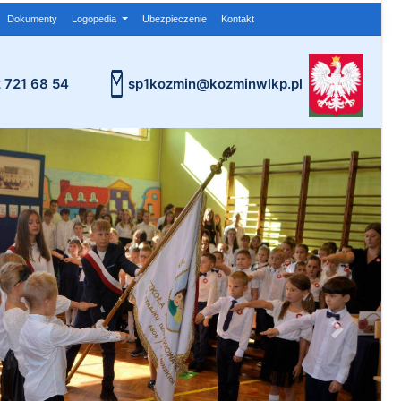
Dokumenty
Logopedia
Ubezpieczenie
Kontakt
2 721 68 54
sp1kozmin@kozminwlkp.pl