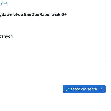
zy…/
 wydawnictwo EneDueRabe, wiek 6+
ycznych
„Z serca dla serca”