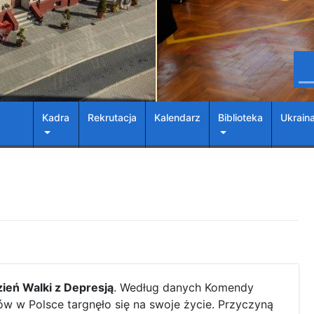
Kadra
Rekrutacja
Kalendarz
Biblioteka
Ukrain
ień Walki z Depresją
. Według danych Komendy
ów w Polsce targnęło się na swoje życie. Przyczyną