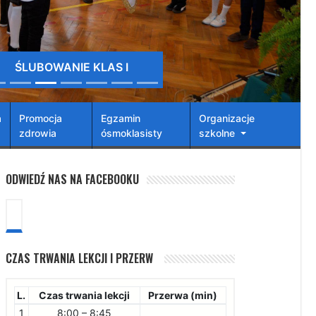
ŚLUBOWANIE KLAS I
a
Promocja
Egzamin
Organizacje
zdrowia
ósmoklasisty
szkolne
ODWIEDŹ NAS NA FACEBOOKU
CZAS TRWANIA LEKCJI I PRZERW
L.
Czas trwania lekcji
Przerwa (min)
1
8:00 – 8:45