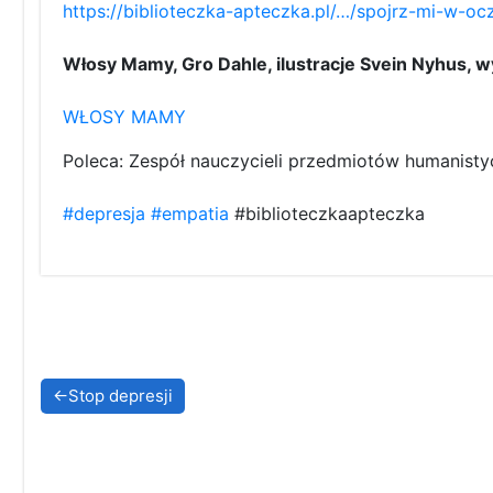
https://biblioteczka-apteczka.pl/…/spojrz-mi-w-oc
Włosy Mamy, Gro Dahle, ilustracje Svein Nyhus,
WŁOSY MAMY
Poleca: Zespół nauczycieli przedmiotów humanist
#depresja
#empatia
#biblioteczkaapteczka
Nawigacja
Stop depresji
wpisu