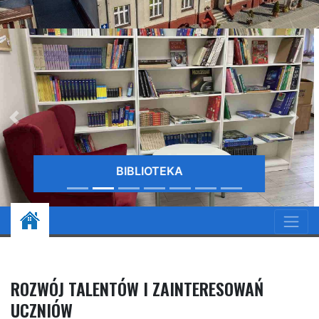
EKA
BIBLIO
ROZWÓJ TALENTÓW I ZAINTERESOWAŃ
UCZNIÓW