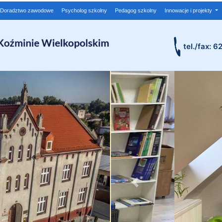
Doradztwo zawodowe
Psycholog szkolny
Pedagog szkolny
Innowacje i projekty
tel./fax: 6