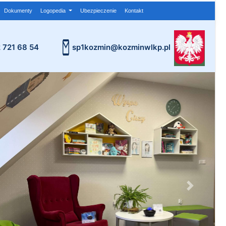
Dokumenty
Logopedia
Ubezpieczenie
Kontakt
2 721 68 54
sp1kozmin@kozminwlkp.pl