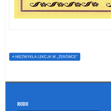
Nawigacja
NIEZWYKŁA LEKCJA W „ZERÓWCE”
wpisu
RODO