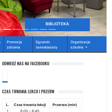
BIBLIOTEKA
a
Promocja
Egzamin
Organizacje
zdrowia
ósmoklasisty
szkolne
ODWIEDŹ NAS NA FACEBOOKU
CZAS TRWANIA LEKCJI I PRZERW
L.
Czas trwania lekcji
Przerwa (min)
1
8:00 – 8:45