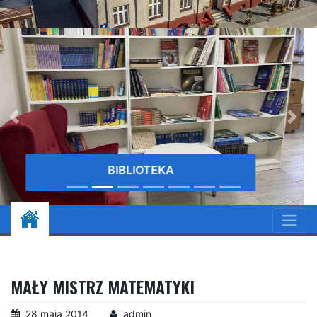
EKA
BIBLIO
MAŁY MISTRZ MATEMATYKI
28 maja 2014
admin