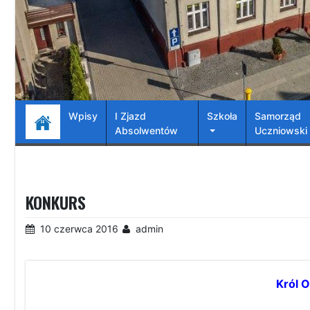
Wpisy
I Zjazd
Szkoła
Samorząd
Absolwentów
Uczniowski
KONKURS
10 czerwca 2016
admin
Król O