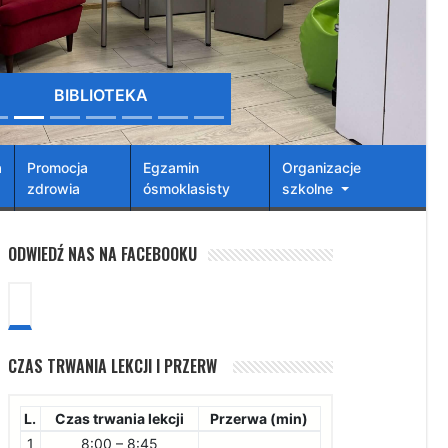
BIBLIOTEKA
a
Promocja
Egzamin
Organizacje
zdrowia
ósmoklasisty
szkolne
ODWIEDŹ NAS NA FACEBOOKU
CZAS TRWANIA LEKCJI I PRZERW
L.
Czas trwania lekcji
Przerwa (min)
1
8:00 – 8:45