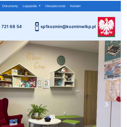
Dokumenty
Logopedia
Ubezpieczenie
Kontakt
2 721 68 54
sp1kozmin@kozminwlkp.pl