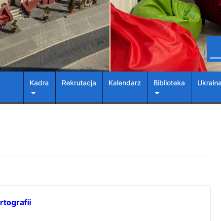
Kadra
Rekrutacja
Kalendarz
Biblioteka
Ukrain
rtografii