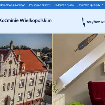
Doradztwo zawodowe
Psycholog szkolny
Pedagog szkolny
Innowacje i projekty
tel./fax: 6