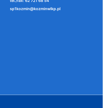
tel./fax: 62 721 68 54
sp1kozmin@kozminwlkp.pl