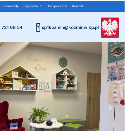
Dokumenty
Logopedia
Ubezpieczenie
Kontakt
2 721 68 54
sp1kozmin@kozminwlkp.pl