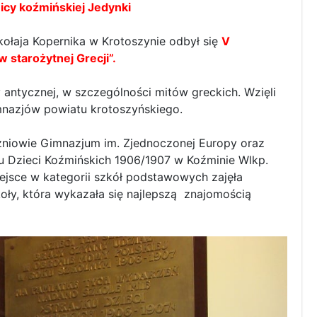
cy koźmińskiej Jedynki
kołaja Kopernika w Krotoszynie odbył się
V
starożytnej Grecji”.
y antycznej, w szczególności mitów greckich. Wzięli
mnazjów powiatu krotoszyńskiego.
czniowie Gimnazjum im. Zjednoczonej Europy oraz
ku Dzieci Koźmińskich 1906/1907 w Koźminie Wlkp.
ejsce w kategorii szkół podstawowych zajęła
oły, która wykazała się najlepszą znajomością