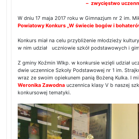
– zwycięstwo uczenni
W dniu 17 maja 2017 roku w Gimnazjum nr 2 im. Mi
Powiatowy Konkurs „W świecie bogów i bohaterów 
Konkurs miał na celu przybliżenie młodzieży kultur
w nim udział uczniowie szkół podstawowych i gi
Z gminy Koźmin Wlkp. w konkursie wzięli udział u
dwie uczennice Szkoły Podstawowej nr 1 im. Straj
wraz ze swoim opiekunem panią Bożeną Kulka. I mi
Weronika Zawodna
uczennica klasy V b naszej szk
konkursowej tematyki.