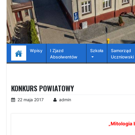
Wpisy
I Zjazd
Szkoła
Samorząd
Absolwentów
Uczniowski
KONKURS POWIATOWY
22 maja 2017
admin
„Mitologia 