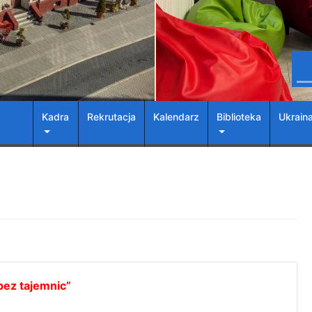
Kadra
Rekrutacja
Kalendarz
Biblioteka
Ukrain
bez tajemnic”