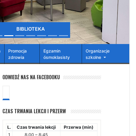
BIBLIOTEKA
a
Promocja
Egzamin
Organizacje
zdrowia
ósmoklasisty
szkolne
ODWIEDŹ NAS NA FACEBOOKU
CZAS TRWANIA LEKCJI I PRZERW
L.
Czas trwania lekcji
Przerwa (min)
1
8:00 – 8:45