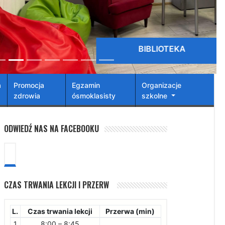
BIBLIOTEKA
a
Promocja
Egzamin
Organizacje
zdrowia
ósmoklasisty
szkolne
ODWIEDŹ NAS NA FACEBOOKU
CZAS TRWANIA LEKCJI I PRZERW
L.
Czas trwania lekcji
Przerwa (min)
1
8:00 – 8:45