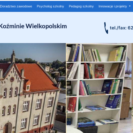
Doradztwo zawodowe
Psycholog szkolny
Pedagog szkolny
Innowacje i projekty
tel./fax: 6