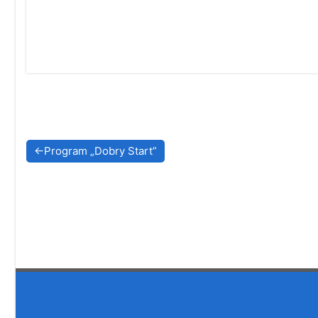
Nawigacja
Program „Dobry Start”
wpisu