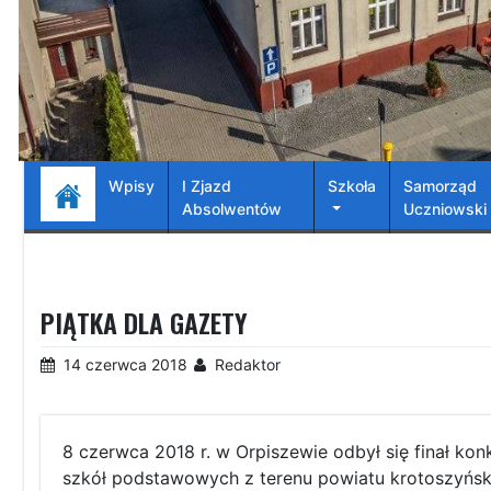
Wpisy
I Zjazd
Szkoła
Samorząd
Absolwentów
Uczniowski
PIĄTKA DLA GAZETY
14 czerwca 2018
Redaktor
8 czerwca 2018 r. w Orpiszewie odbył się finał ko
szkół podstawowych z terenu powiatu krotoszyński