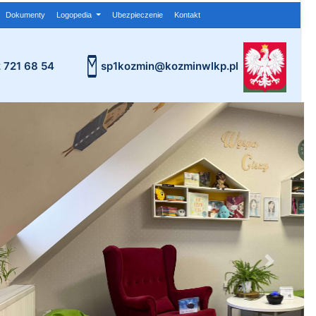
Dokumenty
Logopedia
Ubezpieczenie
Kontakt
2 721 68 54
sp1kozmin@kozminwlkp.pl