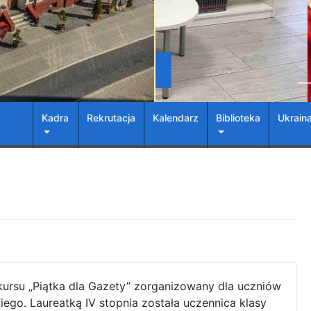
Kadra
Rekrutacja
Kalendarz
Biblioteka
Ukrain
nkursu „Piątka dla Gazety” zorganizowany dla uczniów
ego. Laureatką IV stopnia została uczennica klasy