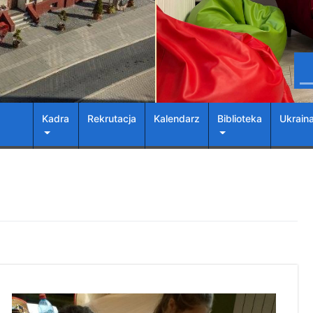
Kadra
Rekrutacja
Kalendarz
Biblioteka
Ukrain