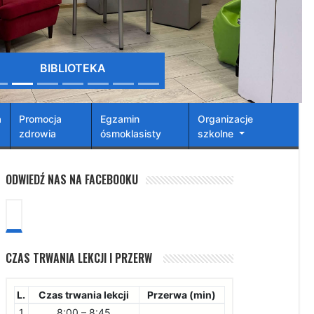
BIBLIOTEKA
a
Promocja
Egzamin
Organizacje
zdrowia
ósmoklasisty
szkolne
ODWIEDŹ NAS NA FACEBOOKU
CZAS TRWANIA LEKCJI I PRZERW
L.
Czas trwania lekcji
Przerwa (min)
1
8:00 – 8:45