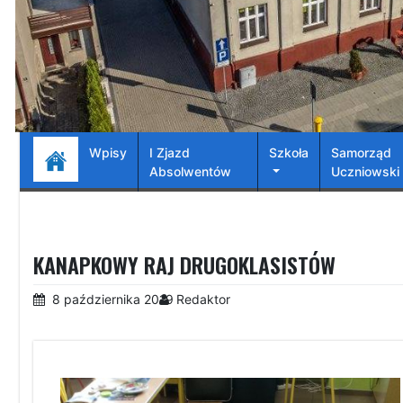
Wpisy
I Zjazd
Szkoła
Samorząd
Absolwentów
Uczniowski
KANAPKOWY RAJ DRUGOKLASISTÓW
8 października 2019
Redaktor