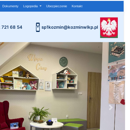
Dokumenty
Logopedia
Ubezpieczenie
Kontakt
2 721 68 54
sp1kozmin@kozminwlkp.pl