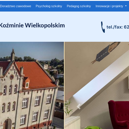
Doradztwo zawodowe
Psycholog szkolny
Pedagog szkolny
Innowacje i projekty
tel./fax: 6