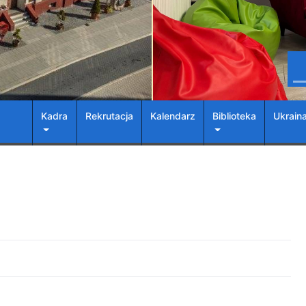
Kadra
Rekrutacja
Kalendarz
Biblioteka
Ukrain