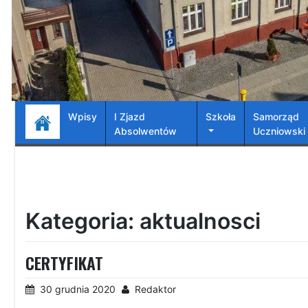
Wpisy
I Zjazd
Szkoła
Samorząd
Absolwentów
Uczniowski
Kategoria:
aktualnosci
CERTYFIKAT
30 grudnia 2020
Redaktor