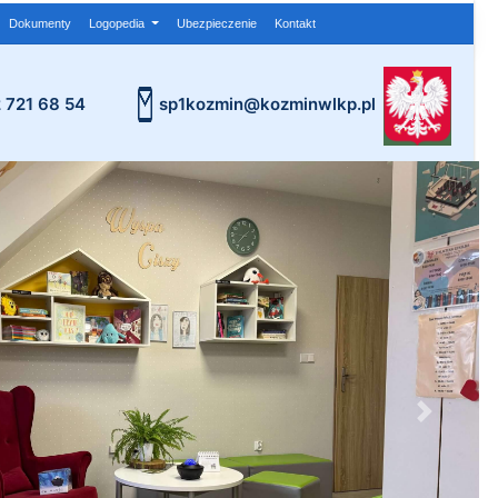
Dokumenty
Logopedia
Ubezpieczenie
Kontakt
2 721 68 54
sp1kozmin@kozminwlkp.pl