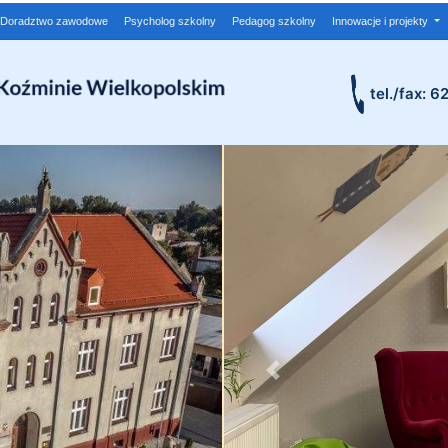
Doradztwo zawodowe
Psycholog szkolny
Pedagog szkolny
Innowacje i projekty
tel./fax: 6