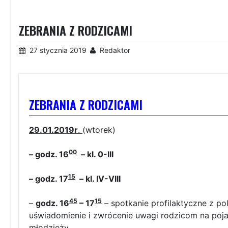
ZEBRANIA Z RODZICAMI
27 stycznia 2019
Redaktor
ZEBRANIA Z RODZICAMI
29.01.2019r
.
(wtorek)
00
– godz.
16
– kl. 0-III
15
– godz.
17
– kl. IV-VIII
45
15
–
godz.
16
– 17
– spotkanie profilaktyczne z po
uświadomienie i zwrócenie uwagi rodzicom na poj
młodzieży.