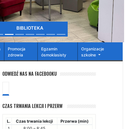
BIBLIOTEKA
a
Promocja
Egzamin
Organizacje
zdrowia
ósmoklasisty
szkolne
ODWIEDŹ NAS NA FACEBOOKU
CZAS TRWANIA LEKCJI I PRZERW
L.
Czas trwania lekcji
Przerwa (min)
1
8:00 – 8:45